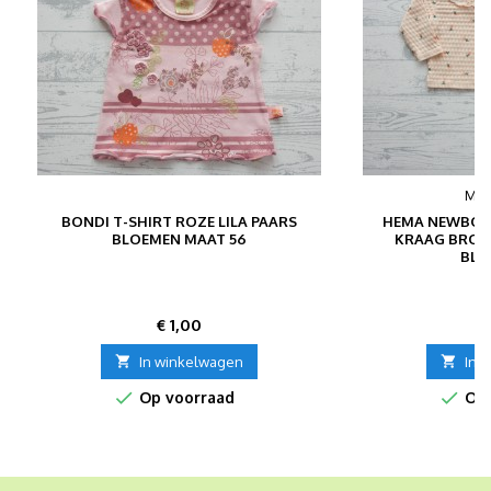
MER
BONDI T-SHIRT ROZE LILA PAARS
HEMA NEWBORN
BLOEMEN MAAT 56
KRAAG BROEK
BLO
Prijs
P
€ 1,00
€

In winkelwagen

In 


Op voorraad
Op 