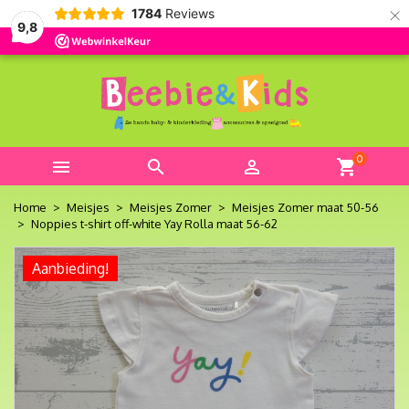
×
1784
Reviews
9,8
0



shopping_cart
Home
Meisjes
Meisjes Zomer
Meisjes Zomer maat 50-56
Noppies t-shirt off-white Yay Rolla maat 56-62
Aanbieding!