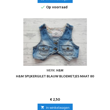

Op voorraad
MERK:
H&M
H&M SPIJKERGILET BLAUW BLOEMETJES MAAT 80
Prijs
€ 2,50

In winkelwagen