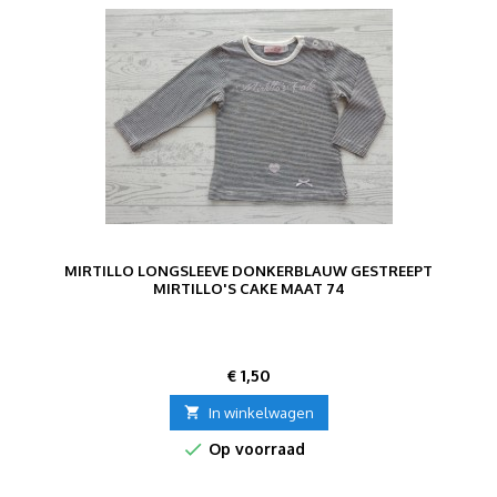
MIRTILLO LONGSLEEVE DONKERBLAUW GESTREEPT
MIRTILLO'S CAKE MAAT 74
Prijs
€ 1,50

In winkelwagen

Op voorraad