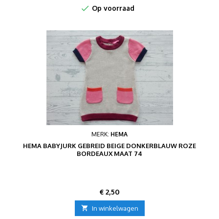

Op voorraad
MERK:
HEMA
HEMA BABYJURK GEBREID BEIGE DONKERBLAUW ROZE
BORDEAUX MAAT 74
Prijs
€ 2,50

In winkelwagen