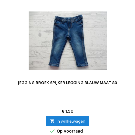
JEGGING BROEK SPIJKER LEGGING BLAUW MAAT 80
Prijs
€ 1,50

In winkelwagen

Op voorraad