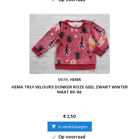
MERK:
HEMA
HEMA TRUI VELOURS DONKER ROZE GEEL ZWART WINTER
MAAT 80-86
Prijs
€ 2,50

In winkelwagen

Op voorraad