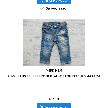

In winkelwagen

Op voorraad
MERK:
H&M
H&M JEANS SPIJKERBROEK BLAUW STOF PATCHES MAAT 74
Prijs
€ 2,50

In winkelwagen