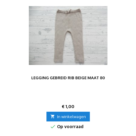
LEGGING GEBREID RIB BEIGE MAAT 80
Prijs
€ 1,00

In winkelwagen

Op voorraad