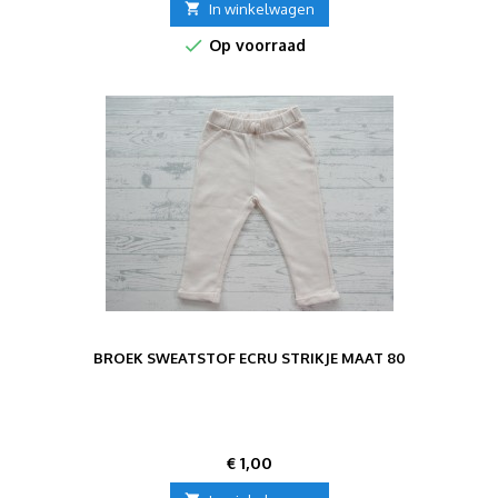

In winkelwagen

Op voorraad
BROEK SWEATSTOF ECRU STRIKJE MAAT 80
Prijs
€ 1,00