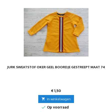
JURK SWEATSTOF OKER GEEL BOORDJE GESTREEPT MAAT 74
Prijs
€ 1,50

In winkelwagen

Op voorraad