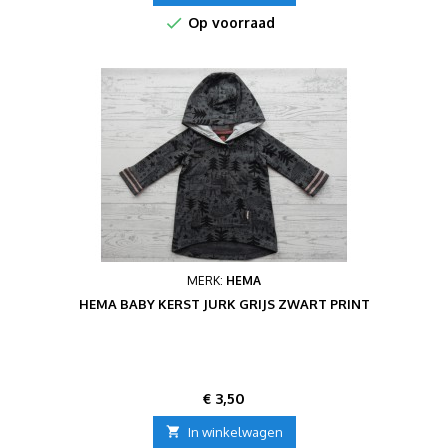

Op voorraad
MERK:
HEMA
HEMA BABY KERST JURK GRIJS ZWART PRINT
Prijs
€ 3,50

In winkelwagen