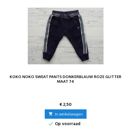
KOKO NOKO SWEAT PANTS DONKERBLAUW ROZE GLITTER
MAAT 74
Prijs
€ 2,50

In winkelwagen

Op voorraad