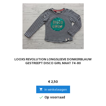
LOOXS REVOLUTION LONGSLEEVE DONKERBLAUW
GESTREEPT DISCO GIRL MAAT 74-80
Prijs
€ 2,50

In winkelwagen

Op voorraad