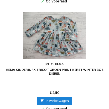

Op voorraad
MERK:
HEMA
HEMA KINDERJURK TRICOT GROEN PRINT KERST WINTER BOS
DIEREN
Prijs
€ 2,50

In winkelwagen

Op voorraad