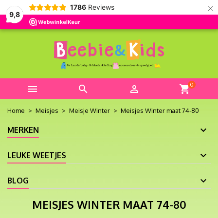
×
1786
Reviews
9,8
0



shopping_cart
Home
Meisjes
Meisje Winter
Meisjes Winter maat 74-80
MERKEN
LEUKE WEETJES
BLOG
MEISJES WINTER MAAT 74-80