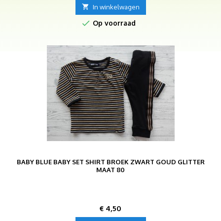

In winkelwagen

Op voorraad
BABY BLUE BABY SET SHIRT BROEK ZWART GOUD GLITTER
MAAT 80
Prijs
€ 4,50