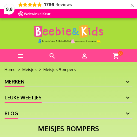
×
1786
Reviews
9,8
0



shopping_cart
Home
Meisjes
Meisjes Rompers
MERKEN
LEUKE WEETJES
BLOG
MEISJES ROMPERS