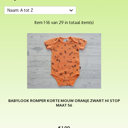

Naam: A tot Z
Item 1-16 van 29 in totaal item(s)
BABYLOOK ROMPER KORTE MOUW ORANJE ZWART HI STOP
MAAT 56
Prijs
€ 1,00