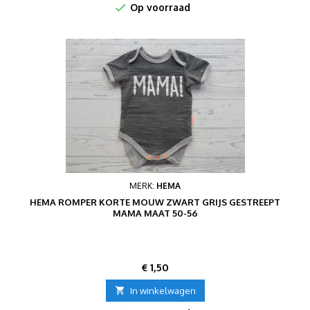

Op voorraad
MERK:
HEMA
HEMA ROMPER KORTE MOUW ZWART GRIJS GESTREEPT
MAMA MAAT 50-56
Prijs
€ 1,50

In winkelwagen