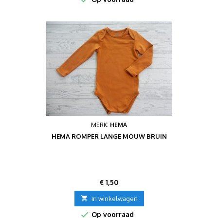
MERK:
HEMA
HEMA ROMPER LANGE MOUW BRUIN
Prijs
€ 1,50

In winkelwagen

Op voorraad