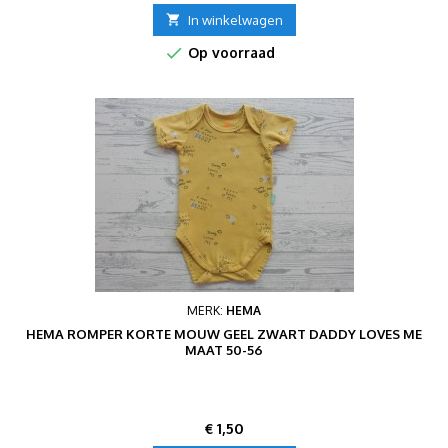

In winkelwagen

Op voorraad
MERK:
HEMA
HEMA ROMPER KORTE MOUW GEEL ZWART DADDY LOVES ME
MAAT 50-56
Prijs
€ 1,50