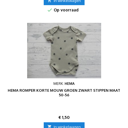

In winkelwagen

Op voorraad
MERK:
HEMA
HEMA ROMPER KORTE MOUW GROEN ZWART STIPPEN MAAT
50-56
Prijs
€ 1,50

In winkelwagen