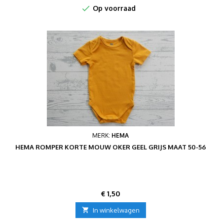

Op voorraad
MERK:
HEMA
HEMA ROMPER KORTE MOUW OKER GEEL GRIJS MAAT 50-56
Prijs
€ 1,50

In winkelwagen