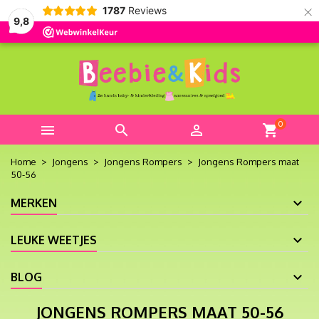
×
1787
Reviews
9,8
0



shopping_cart
Home
Jongens
Jongens Rompers
Jongens Rompers maat
50-56
MERKEN
LEUKE WEETJES
BLOG
JONGENS ROMPERS MAAT 50-56