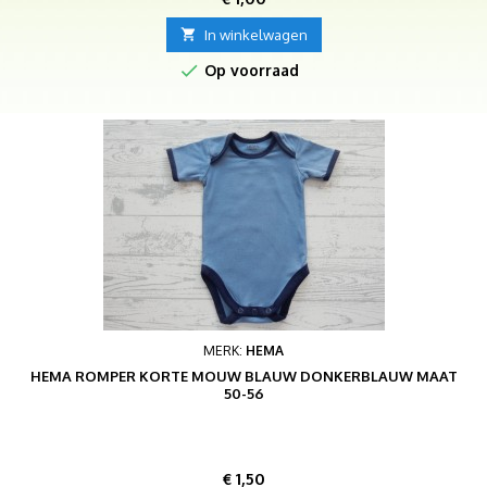

In winkelwagen

Op voorraad
MERK:
HEMA
HEMA ROMPER KORTE MOUW BLAUW DONKERBLAUW MAAT
50-56
Prijs
€ 1,50