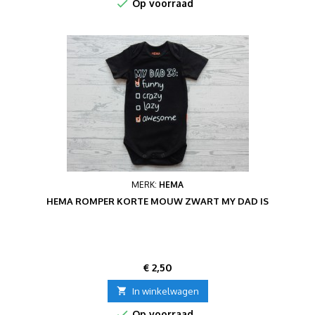

Op voorraad
MERK:
HEMA
HEMA ROMPER KORTE MOUW ZWART MY DAD IS
Prijs
€ 2,50

In winkelwagen

Op voorraad