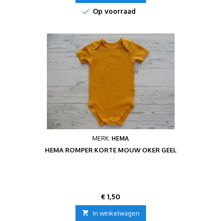

Op voorraad
MERK:
HEMA
HEMA ROMPER KORTE MOUW OKER GEEL
Prijs
€ 1,50

In winkelwagen