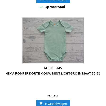

Op voorraad
MERK:
HEMA
HEMA ROMPER KORTE MOUW MINT LICHTGROEN MAAT 50-56
Prijs
€ 1,50

In winkelwagen