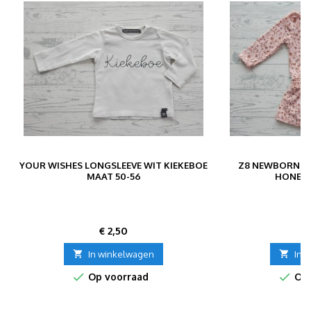
M
YOUR WISHES LONGSLEEVE WIT KIEKEBOE
Z8 NEWBORN JU
MAAT 50-56
HONEYB
Prijs
P
€ 2,50
€

In winkelwagen

In 


Op voorraad
Op 