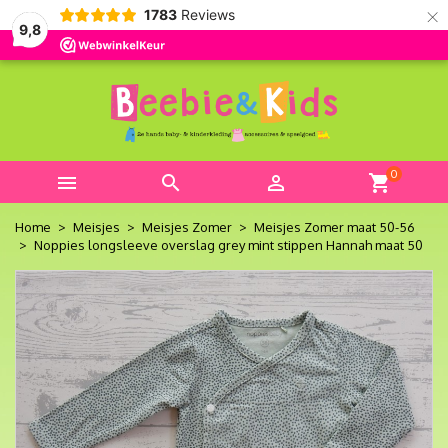
×
1783
Reviews
9,8
0



shopping_cart
Home
Meisjes
Meisjes Zomer
Meisjes Zomer maat 50-56
Noppies longsleeve overslag grey mint stippen Hannah maat 50