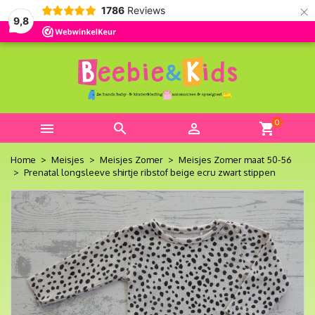
×
1786
Reviews
9,8
0



shopping_cart
Home
Meisjes
Meisjes Zomer
Meisjes Zomer maat 50-56
Prenatal longsleeve shirtje ribstof beige ecru zwart stippen