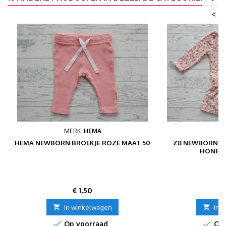
<
MERK:
HEMA
M
HEMA NEWBORN BROEKJE ROZE MAAT 50
Z8 NEWBORN JU
HONEYB
Prijs
P
€ 1,50
€

In winkelwagen

In 


Op voorraad
Op 