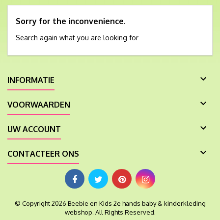
Sorry for the inconvenience.
Search again what you are looking for

INFORMATIE

VOORWAARDEN

UW ACCOUNT

CONTACTEER ONS
© Copyright 2026 Beebie en Kids 2e hands baby & kinderkleding
webshop. All Rights Reserved.