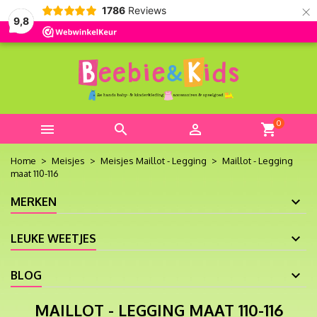
×
1786
Reviews
9,8
0



shopping_cart
Home
Meisjes
Meisjes Maillot - Legging
Maillot - Legging
maat 110-116
MERKEN
LEUKE WEETJES
BLOG
MAILLOT - LEGGING MAAT 110-116