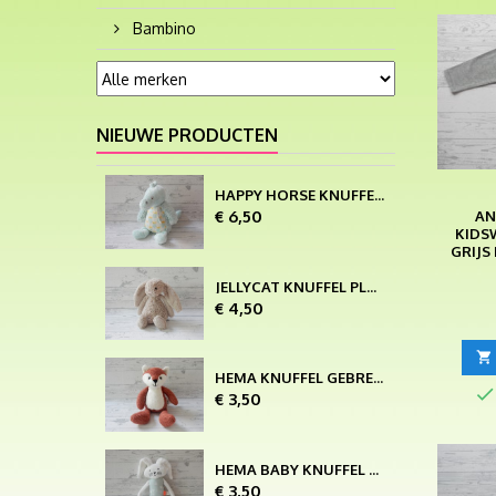
Bambino
NIEUWE PRODUCTEN
HAPPY HORSE KNUFFEL VELOURS LAGOON KROKODIL COOPER 25 CM
Prijs
€ 6,50
AN
KIDS
GRIJS
JELLYCAT KNUFFEL PLUCHE BASHFUL BEIGE PINK BUNNY SMALL
Prijs
€ 4,50

HEMA KNUFFEL GEBREID ROODBRUIN VOS 30 CM

Prijs
€ 3,50
HEMA BABY KNUFFEL SLUNGEL VELOURS WIT GRIJS GROEN KONIJN
Prijs
€ 3,50