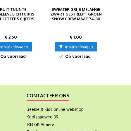
PRUIT TUUNTE
SWEATER GRIJS MELANGE
LEEVE LICHTGRIJS
ZWART GESTREEPT GROEN
 LETTERS CIJFERS
SNOW CREW MAAT 74-80
MAAT 80
Prijs
Prijs
€ 2,50
€ 1,00
In winkelwagen

In winkelwagen

Op voorraad
Op voorraad
CONTACTEER ONS
Beebie & Kids online webshop
Koolzaadweg 39
1313 GK Almere