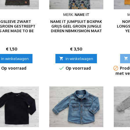
MERK:
NAME IT
M
GSLEEVE ZWART
NAME IT JUMPSUIT BOXPAK
NOP
GROEN GESTREEPT
GRIJS GEEL GROEN JUNGLE
LONGS
S ARE MADE TO BE
DIEREN NBMKISMON MAAT
Y
BROKEN
74
Prijs
Prijs
€ 1,50
€ 3,50
In winkelwagen

In winkelwagen



Op voorraad
Op voorraad
Produ
met ve