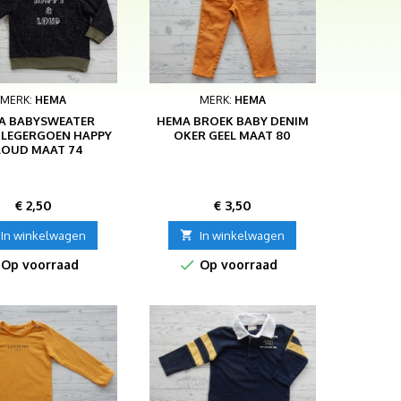
MERK:
HEMA
MERK:
HEMA
A BABYSWEATER
HEMA BROEK BABY DENIM
LEGERGOEN HAPPY
OKER GEEL MAAT 80
LOUD MAAT 74
Prijs
Prijs
€ 2,50
€ 3,50
In winkelwagen

In winkelwagen

Op voorraad
Op voorraad