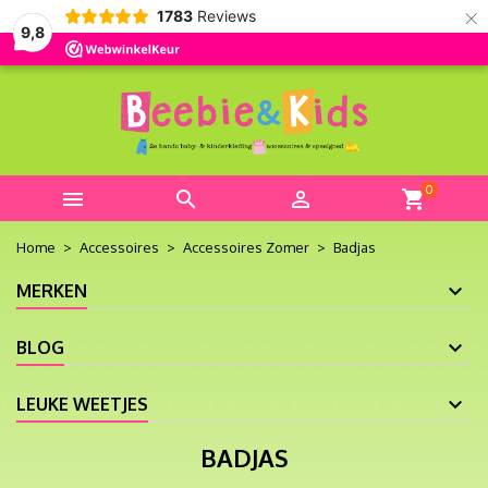
×
1783
Reviews
9,8
0



shopping_cart
Home
Accessoires
Accessoires Zomer
Badjas
MERKEN
BLOG
LEUKE WEETJES
BADJAS