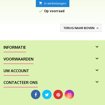

In winkelwagen

Op voorraad
TERUG NAAR BOVEN


INFORMATIE

VOORWAARDEN

UW ACCOUNT

CONTACTEER ONS