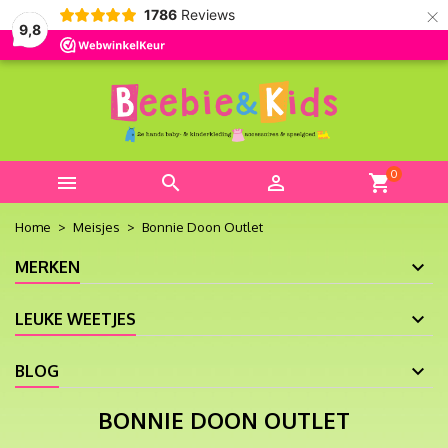
×
1786
Reviews
9,8
0



shopping_cart
Home
Meisjes
Bonnie Doon Outlet
MERKEN
LEUKE WEETJES
BLOG
BONNIE DOON OUTLET