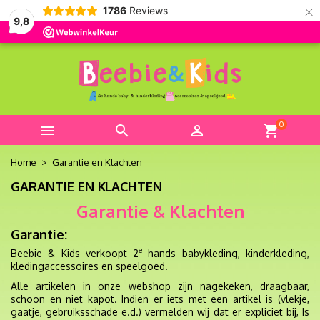
×
1786
Reviews
9,8
0



shopping_cart
Home
Garantie en Klachten
GARANTIE EN KLACHTEN
Garantie & Klachten
Garantie:
e
Beebie & Kids verkoopt 2
hands babykleding, kinderkleding,
kledingaccessoires en speelgoed.
Alle artikelen in onze webshop zijn nagekeken, draagbaar,
schoon en niet kapot. Indien er iets met een artikel is (vlekje,
gaatje, gebruiksschade e.d.) vermelden wij dat er expliciet bij, Is