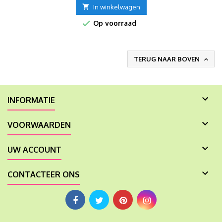

In winkelwagen

Op voorraad
TERUG NAAR BOVEN


INFORMATIE

VOORWAARDEN

UW ACCOUNT

CONTACTEER ONS