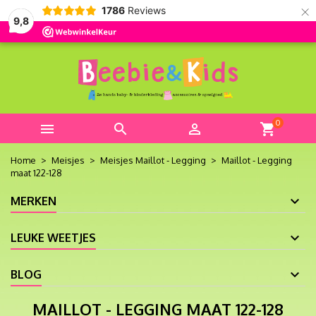
×
1786
Reviews
9,8
0



shopping_cart
Home
Meisjes
Meisjes Maillot - Legging
Maillot - Legging
maat 122-128
MERKEN
LEUKE WEETJES
BLOG
MAILLOT - LEGGING MAAT 122-128