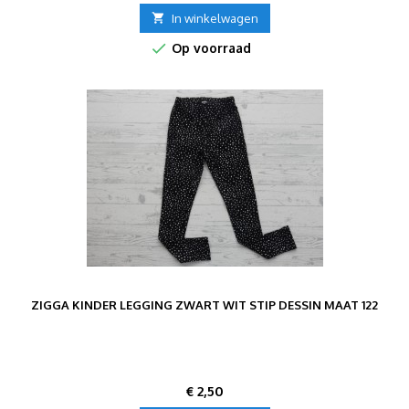

In winkelwagen

Op voorraad
ZIGGA KINDER LEGGING ZWART WIT STIP DESSIN MAAT 122
Prijs
€ 2,50