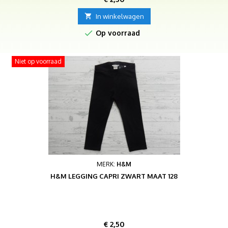

In winkelwagen

Op voorraad
Niet op voorraad
MERK:
H&M
H&M LEGGING CAPRI ZWART MAAT 128
Prijs
€ 2,50