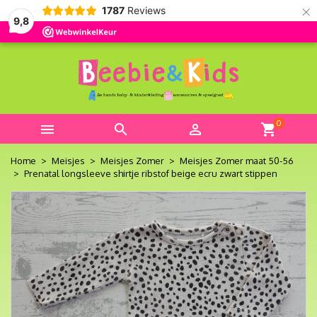
×
1787
Reviews
9,8
0



shopping_cart
Home
Meisjes
Meisjes Zomer
Meisjes Zomer maat 50-56
Prenatal longsleeve shirtje ribstof beige ecru zwart stippen