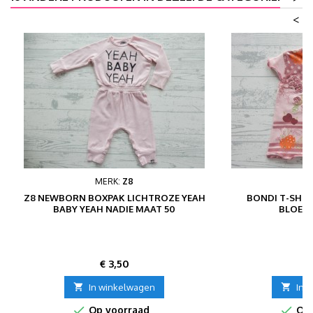
<
MERK:
Z8
Z8 NEWBORN BOXPAK LICHTROZE YEAH
BONDI T-SHIR
BABY YEAH NADIE MAAT 50
BLOEM
Prijs
P
€ 3,50
€

In winkelwagen

In 


Op voorraad
Op 