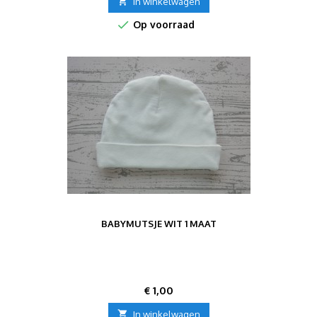

In winkelwagen

Op voorraad
BABYMUTSJE WIT 1 MAAT
Prijs
€ 1,00

In winkelwagen