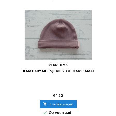
MERK:
HEMA
HEMA BABY MUTSJE RIBSTOF PAARS 1 MAAT
Prijs
€ 1,50

In winkelwagen

Op voorraad