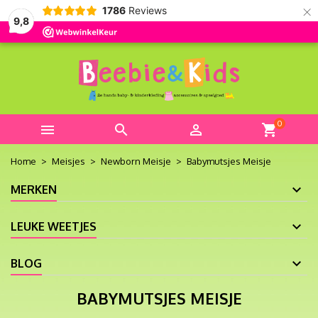
×
1786
Reviews
9,8
0



shopping_cart
Home
Meisjes
Newborn Meisje
Babymutsjes Meisje
MERKEN
LEUKE WEETJES
BLOG
BABYMUTSJES MEISJE