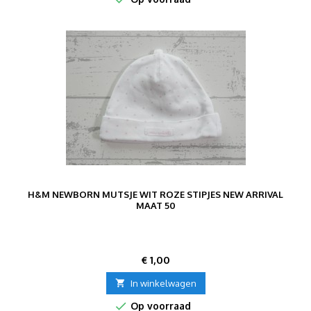
H&M NEWBORN MUTSJE WIT ROZE STIPJES NEW ARRIVAL
MAAT 50
Prijs
€ 1,00

In winkelwagen

Op voorraad