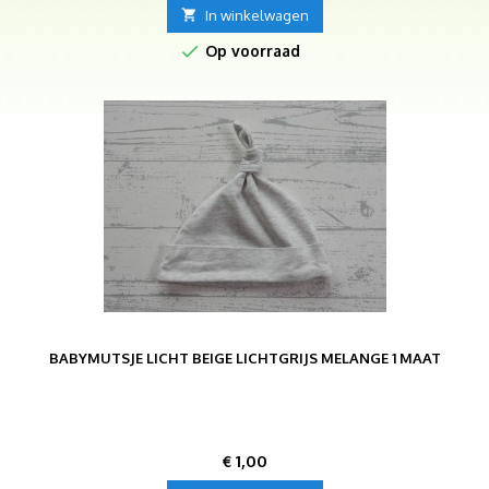

In winkelwagen

Op voorraad
BABYMUTSJE LICHT BEIGE LICHTGRIJS MELANGE 1 MAAT
Prijs
€ 1,00