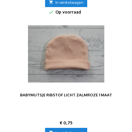

In winkelwagen

Op voorraad
BABYMUTSJE RIBSTOF LICHT ZALMROZE 1 MAAT
Prijs
€ 0,75