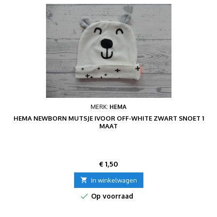
MERK:
HEMA
HEMA NEWBORN MUTSJE IVOOR OFF-WHITE ZWART SNOET 1
MAAT
Prijs
€ 1,50

In winkelwagen

Op voorraad