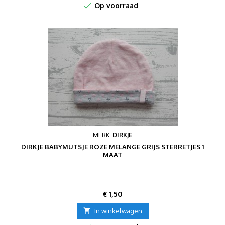

Op voorraad
MERK:
DIRKJE
DIRKJE BABYMUTSJE ROZE MELANGE GRIJS STERRETJES 1
MAAT
Prijs
€ 1,50

In winkelwagen