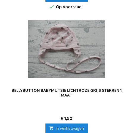

Op voorraad
BELLYBUTTON BABYMUTSJE LICHTROZE GRIJS STERREN 1
MAAT
Prijs
€ 1,50

In winkelwagen