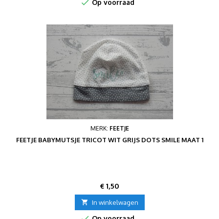

Op voorraad
MERK:
FEETJE
FEETJE BABYMUTSJE TRICOT WIT GRIJS DOTS SMILE MAAT 1
Prijs
€ 1,50

In winkelwagen

Op voorraad