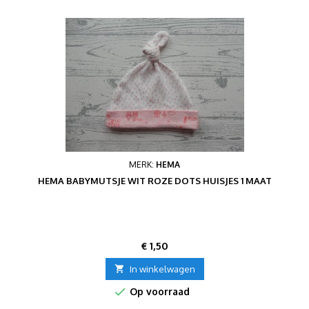
MERK:
HEMA
HEMA BABYMUTSJE WIT ROZE DOTS HUISJES 1 MAAT
Prijs
€ 1,50

In winkelwagen

Op voorraad