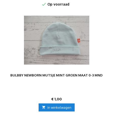

Op voorraad
BULBBY NEWBORN MUTSJE MINT GROEN MAAT 0-3 MND
Prijs
€ 1,00

In winkelwagen