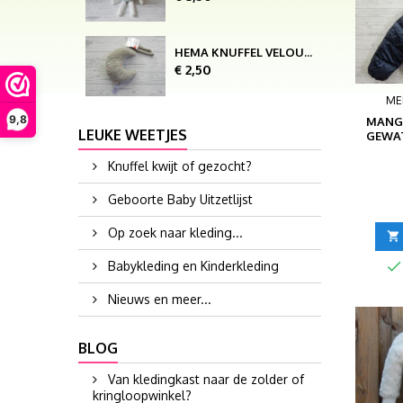
HEMA KNUFFEL VELOURS RIB CORDUROY GROEN MAAN
Prijs
€ 2,50
ME
9,8
MANGO
LEUKE WEETJES
GEWAT
Knuffel kwijt of gezocht?
Geboorte Baby Uitzetlijst
Op zoek naar kleding...


Babykleding en Kinderkleding
Nieuws en meer...
BLOG
Van kledingkast naar de zolder of
kringloopwinkel?