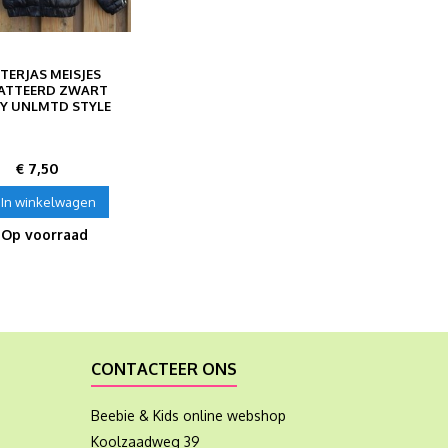
TERJAS MEISJES
ATTEERD ZWART
Y UNLMTD STYLE
Prijs
€ 7,50
In winkelwagen
Op voorraad
CONTACTEER ONS
Beebie & Kids online webshop
Koolzaadweg 39