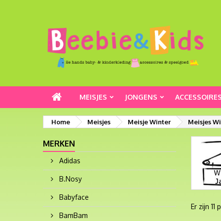
MEISJES
JONGENS
ACCESSOIRE
Home
Meisjes
Meisje Winter
Meisjes Wi
MERKEN
Adidas
B.Nosy
Babyface
Er zijn 11
BamBam