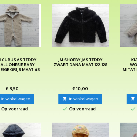
I CUBUS AS TEDDY
JM SHOEBY JAS TEDDY
KI
ALL ONESIE BABY
ZWART DANA MAAT 122-128
WO
BEIGE GRIJS MAAT 68
IMITAT
Prijs
Prijs
€ 3,50
€ 10,00
In winkelwagen

In winkelwagen



Op voorraad
Op voorraad