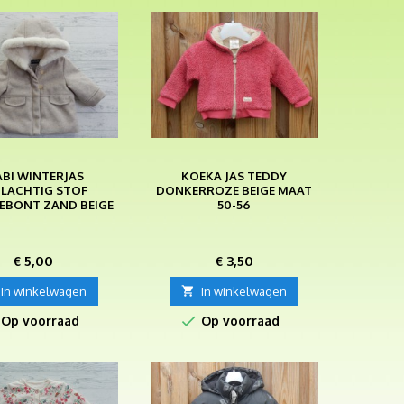
ABI WINTERJAS
KOEKA JAS TEDDY
LACHTIG STOF
DONKERROZE BEIGE MAAT
IEBONT ZAND BEIGE
50-56
MAAT 68
Prijs
Prijs
€ 5,00
€ 3,50
In winkelwagen

In winkelwagen

Op voorraad
Op voorraad