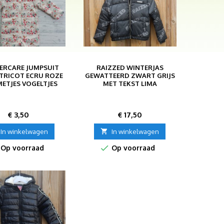
RCARE JUMPSUIT
RAIZZED WINTERJAS
 TRICOT ECRU ROZE
GEWATTEERD ZWART GRIJS
ETJES VOGELTJES
MET TEKST LIMA
MAAT 62-68
Prijs
Prijs
€ 3,50
€ 17,50
In winkelwagen

In winkelwagen

Op voorraad
Op voorraad