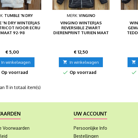
K:
TUMBLE 'N DRY
MERK:
VINGINO
 'N DRY WINTERJAS
VINGINO WINTERJAS
WIN
TRICOT IVOOR ECRU
REVERSIBLE ZWART
GEW
MAAT 92-98
DIERENPRINT TURIEN MAAT
TEDD
110
Prijs
Prijs
€ 5,00
€ 12,50
In winkelwagen

In winkelwagen



Op voorraad
Op voorraad
van 11 in totaal item(s)
AARDEN
UW ACCOUNT
e Voorwaarden
Persoonlijke Info
leid
Bestellingen