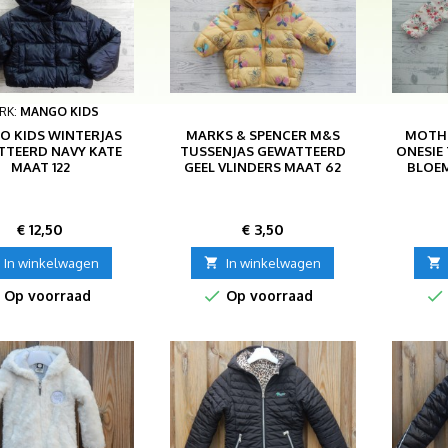
RK:
MANGO KIDS
 KIDS WINTERJAS
MARKS & SPENCER M&S
MOTHE
TEERD NAVY KATE
TUSSENJAS GEWATTEERD
ONESIE
MAAT 122
GEEL VLINDERS MAAT 62
BLOEM
Prijs
Prijs
€ 12,50
€ 3,50
In winkelwagen

In winkelwagen



Op voorraad
Op voorraad