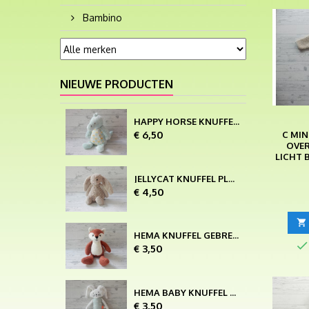
Bambino
NIEUWE PRODUCTEN
HAPPY HORSE KNUFFEL VELOURS LAGOON KROKODIL COOPER 25 CM
Prijs
€ 6,50
C MIN
OVER
LICHT 
JELLYCAT KNUFFEL PLUCHE BASHFUL BEIGE PINK BUNNY SMALL
Prijs
€ 4,50

HEMA KNUFFEL GEBREID ROODBRUIN VOS 30 CM

Prijs
€ 3,50
HEMA BABY KNUFFEL SLUNGEL VELOURS WIT GRIJS GROEN KONIJN
Prijs
€ 3,50