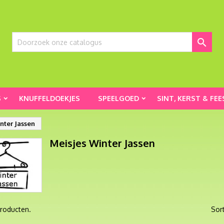

S
KNUFFELDOEKJES
SPEELGOED
SINT, KERST & FEE
nter Jassen
Meisjes Winter Jassen
 producten.
Sor