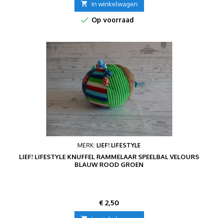

In winkelwagen

Op voorraad
MERK:
LIEF! LIFESTYLE
LIEF! LIFESTYLE KNUFFEL RAMMELAAR SPEELBAL VELOURS
BLAUW ROOD GROEN
Prijs
€ 2,50