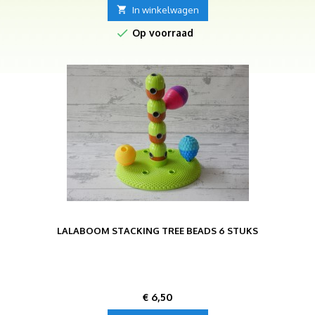

In winkelwagen

Op voorraad
LALABOOM STACKING TREE BEADS 6 STUKS
Prijs
€ 6,50