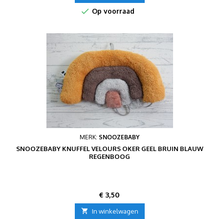

Op voorraad
MERK:
SNOOZEBABY
SNOOZEBABY KNUFFEL VELOURS OKER GEEL BRUIN BLAUW
REGENBOOG
Prijs
€ 3,50

In winkelwagen