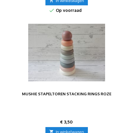

In winkelwagen

Op voorraad
MUSHIE STAPELTOREN STACKING RINGS ROZE
Prijs
€ 3,50

In winkelwagen