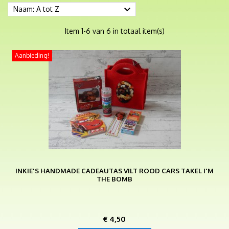

Naam: A tot Z
Item 1-6 van 6 in totaal item(s)
Aanbieding!
INKIE'S HANDMADE CADEAUTAS VILT ROOD CARS TAKEL I'M
THE BOMB
Prijs
€ 4,50