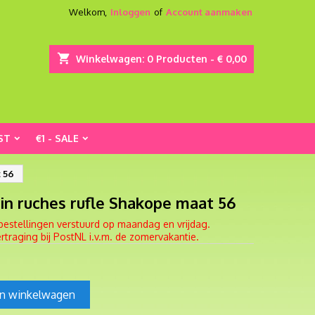
Welkom,
Inloggen
of
Account aanmaken
shopping_cart
Winkelwagen:
0
Producten - € 0,00
ST
€1 - SALE
t 56
in ruches rufle Shakope maat 56
bestellingen verstuurd op maandag en vrijdag.
traging bij PostNL i.v.m. de zomervakantie.
In winkelwagen