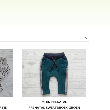
<
>
MERK:
PRENATAL
RTJE
PRENATAL SWEATBROEK GROEN
HEMA JU