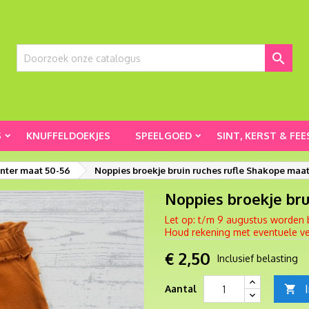

S
KNUFFELDOEKJES
SPEELGOED
SINT, KERST & FEE
inter maat 50-56
Noppies broekje bruin ruches rufle Shakope maa
Noppies broekje bru
Let op: t/m 9 augustus worden 
Houd rekening met eventuele ver
€ 2,50
Inclusief belasting
Aantal
