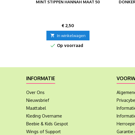
MINT STIPPEN HANNAH MAAT 50
DONKER
Prijs
€ 2,50

In winkelwagen

Op voorraad
INFORMATIE
VOORW
Over Ons
Algemen
Nieuwsbrief
Privacybe
Maattabel
Informat
Kleding Overname
Informati
Beebie & Kids Gespot
Herroepi
Wings of Support
Garantie 