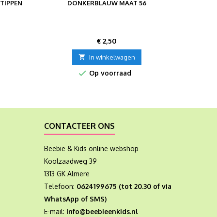
TIPPEN
DONKERBLAUW MAAT 56
EN 
Prijs
€ 2,50

In winkelwagen

Op voorraad
CONTACTEER ONS
Beebie & Kids online webshop
Koolzaadweg 39
1313 GK Almere
Telefoon:
0624199675 (tot 20.30 of via
WhatsApp of SMS)
E-mail:
info@beebieenkids.nl