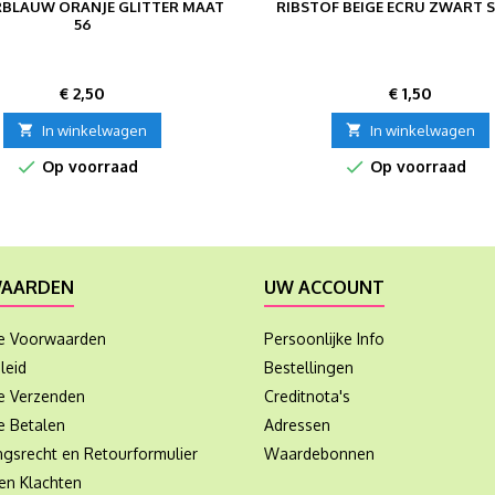
BLAUW ORANJE GLITTER MAAT
RIBSTOF BEIGE ECRU ZWART S
56
Prijs
Prijs
€ 2,50
€ 1,50

In winkelwagen

In winkelwagen


Op voorraad
Op voorraad
AARDEN
UW ACCOUNT
e Voorwaarden
Persoonlijke Info
leid
Bestellingen
ie Verzenden
Creditnota's
e Betalen
Adressen
ngsrecht en Retourformulier
Waardebonnen
en Klachten