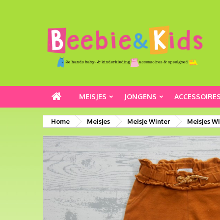
MEISJES
JONGENS
ACCESSOIRE
Home
Meisjes
Meisje Winter
Meisjes W