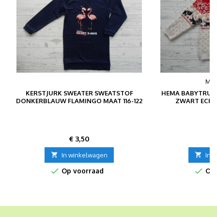
MER
KERSTJURK SWEATER SWEATSTOF
HEMA BABYTRUI 
DONKERBLAUW FLAMINGO MAAT 116-122
ZWART ECRU
Prijs
P
€ 3,50
€

In winkelwagen

In 


Op voorraad
Op 