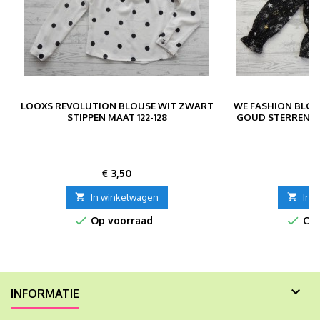
LOOXS REVOLUTION BLOUSE WIT ZWART
WE FASHION BLOU
STIPPEN MAAT 122-128
GOUD STERREN JA
Prijs
P
€ 3,50
€

In winkelwagen

In 


Op voorraad
Op 

INFORMATIE