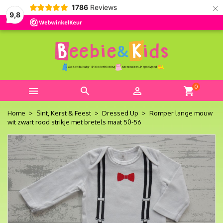
×
1786
Reviews
9,8
0



shopping_cart
Home
Sint, Kerst & Feest
Dressed Up
Romper lange mouw
wit zwart rood strikje met bretels maat 50-56