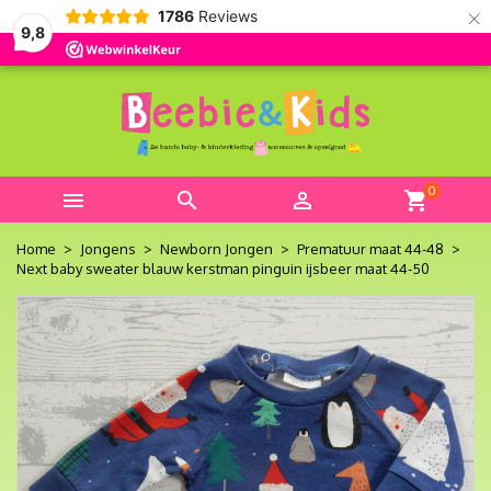
×
1786
Reviews
9,8
0



shopping_cart
Home
Jongens
Newborn Jongen
Prematuur maat 44-48
Next baby sweater blauw kerstman pinguin ijsbeer maat 44-50