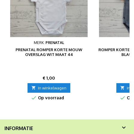
MERK:
PRENATAL
PRENATAL ROMPER KORTE MOUW
ROMPER KORTE M
OVERSLAG WIT MAAT 44
BLAUW
Prijs
P
€ 1,00
€

In winkelwagen

In 


Op voorraad
Op 

INFORMATIE