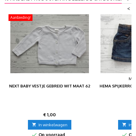
<
Aanbieding!
MER
NEXT BABY VESTJE GEBREID WIT MAAT 62
HEMA SPIJKERRO
Prijs
P
€ 1,00
€

In winkelwagen

In 


Op voorraad
Op 