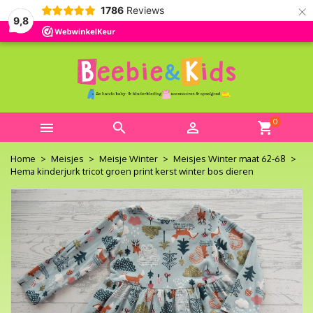
×
1786
Reviews
9,8
0



shopping_cart
Home
Meisjes
Meisje Winter
Meisjes Winter maat 62-68
Hema kinderjurk tricot groen print kerst winter bos dieren