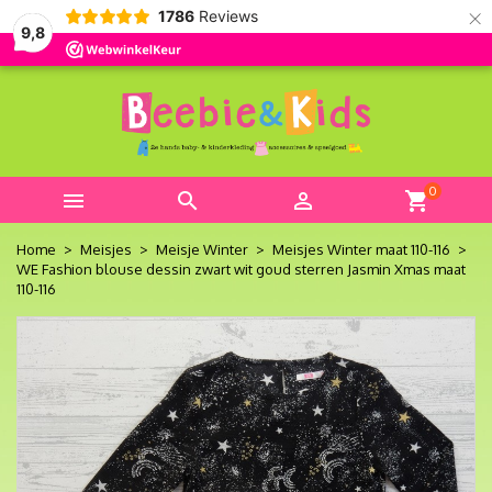
×
1786
Reviews
9,8
0



shopping_cart
Home
Meisjes
Meisje Winter
Meisjes Winter maat 110-116
WE Fashion blouse dessin zwart wit goud sterren Jasmin Xmas maat
110-116