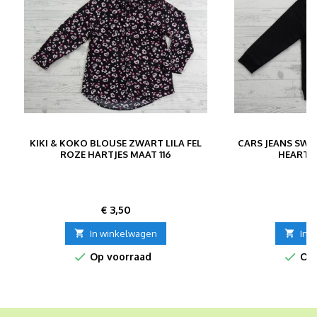
KIKI & KOKO BLOUSE ZWART LILA FEL
CARS JEANS SWE
ROZE HARTJES MAAT 116
HEART V
Prijs
P
€ 3,50
€

In winkelwagen

In 


Op voorraad
Op 