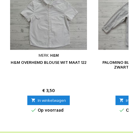
MERK:
H&M
H&M OVERHEMD BLOUSE WIT MAAT 122
PALOMINO BLO
ZWART PR
Prijs
P
€ 3,50
€

In winkelwagen

In 


Op voorraad
Op 