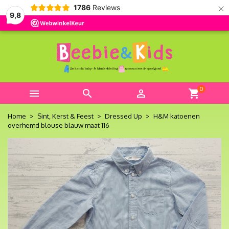
×
1786
Reviews
9,8
0



shopping_cart
Home
Sint, Kerst & Feest
Dressed Up
H&M katoenen
overhemd blouse blauw maat 116