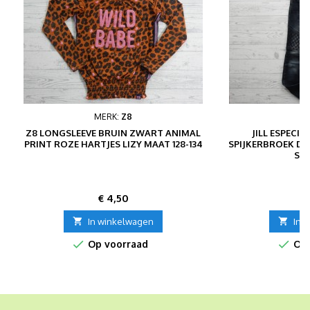
MERK:
Z8
Z8 LONGSLEEVE BRUIN ZWART ANIMAL
JILL ESPECIA
PRINT ROZE HARTJES LIZY MAAT 128-134
SPIJKERBROEK D
SKI
Prijs
P
€ 4,50
€

In winkelwagen

In 


Op voorraad
Op 