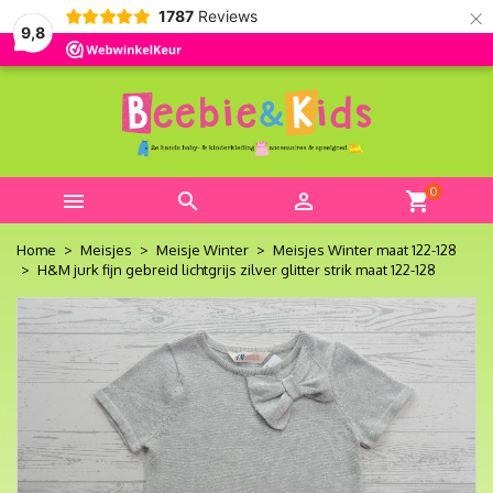
×
1787
Reviews
9,8
0



shopping_cart
Home
Meisjes
Meisje Winter
Meisjes Winter maat 122-128
H&M jurk fijn gebreid lichtgrijs zilver glitter strik maat 122-128