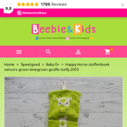
×
1786
Reviews
9,8
0



shopping_cart
Home
Speelgoed
Baby 0+
Happy Horse stoffenboek
velours groen limegroen giraffe Goffy 2003