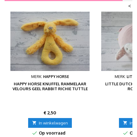
<
MERK:
HAPPY HORSE
MERK:
LITT
HAPPY HORSE KNUFFEL RAMMELAAR
LITTLE DUTCH 
VELOURS GEEL RABBIT RICHIE TUTTLE
ROZ
Prijs
P
€ 2,50
€

In winkelwagen

In 


Op voorraad
Op 