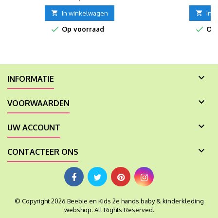

In winkelwagen

In 


Op voorraad
Op 

INFORMATIE

VOORWAARDEN

UW ACCOUNT

CONTACTEER ONS
© Copyright 2026 Beebie en Kids 2e hands baby & kinderkleding
webshop. All Rights Reserved.