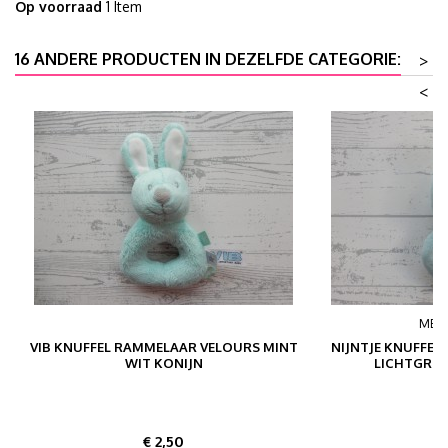
Op voorraad
1 Item
16 ANDERE PRODUCTEN IN DEZELFDE CATEGORIE:
>
<
MER
VIB KNUFFEL RAMMELAAR VELOURS MINT
NIJNTJE KNUFFE
WIT KONIJN
LICHTGRO
Prijs
P
€ 2,50
€