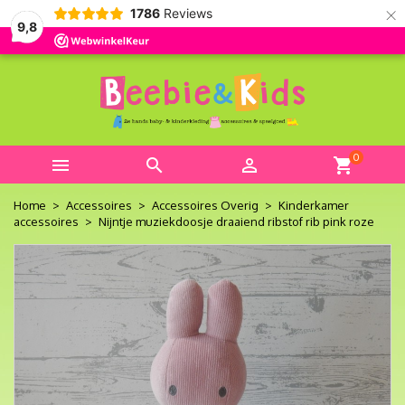
×
1786
Reviews
9,8
0



shopping_cart
Home
Accessoires
Accessoires Overig
Kinderkamer
accessoires
Nijntje muziekdoosje draaiend ribstof rib pink roze