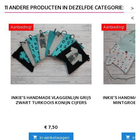
11 ANDERE PRODUCTEN IN DEZELFDE CATEGORIE:
>
<
Aanbieding!
Aanbieding!
INKIE'S HANDMADE VLAGGENLIJN GRIJS
INKIE'S HANDMAD
ZWART TURKOOIS KONIJN CIJFERS
MINTGROEN 
Prijs
P
€ 7,50
€

In winkelwagen

In 