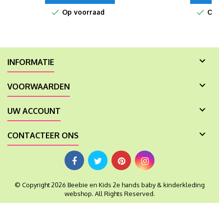


Op voorraad
Op 

INFORMATIE

VOORWAARDEN

UW ACCOUNT

CONTACTEER ONS
© Copyright 2026 Beebie en Kids 2e hands baby & kinderkleding
webshop. All Rights Reserved.