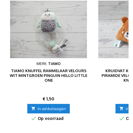
MERK:
TIAMO
TIAMO KNUFFEL RAMMELAAR VELOURS
KRUIDVAT KN
WIT MINTGROEN PINGUIN HELLO LITTLE
PIRAMIDE VELO
ONE
KNIS
Prijs
P
€ 1,50
€

In winkelwagen

In 


Op voorraad
Op 