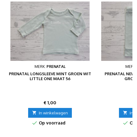
MERK:
PRENATAL
MERK
PRENATAL LONGSLEEVE MINT GROEN WIT
PRENATAL NEW
LITTLE ONE MAAT 56
GROE
Prijs
P
€ 1,00
€

In winkelwagen

In 


Op voorraad
Op 