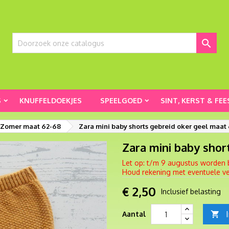

S
KNUFFELDOEKJES
SPEELGOED
SINT, KERST & FEE
 Zomer maat 62-68
Zara mini baby shorts gebreid oker geel maat
Zara mini baby shor
Let op: t/m 9 augustus worden 
Houd rekening met eventuele ver
€ 2,50
Inclusief belasting
Aantal
