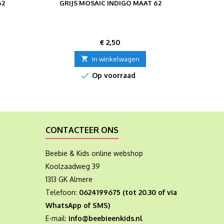
62
GRIJS MOSAIC INDIGO MAAT 62
LEG
Verkri
Prijs
€ 2,50

In winkelwagen

Op voorraad
CONTACTEER ONS
Beebie & Kids online webshop
Koolzaadweg 39
1313 GK Almere
Telefoon:
0624199675 (tot 20.30 of via
WhatsApp of SMS)
E-mail:
info@beebieenkids.nl