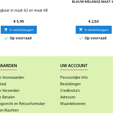
BLAUW MELANGE MAAT 
ijgbaar in maat 62 en maat 68
Prijs
Prijs
€ 5,95
€ 2,50

In winkelwagen

In winkelwagen


Op voorraad
Op voorraad
AARDEN
UW ACCOUNT
e Voorwaarden
Persoonlijke Info
leid
Bestellingen
ie Verzenden
Creditnota's
e Betalen
Adressen
ngsrecht en Retourformulier
Waardebonnen
en Klachten