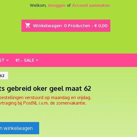
Welkom,
Inloggen
of
Account aanmaken
shopping_cart
Winkelwagen:
0
Producten - € 0,00
ST
€1 - SALE
 62
ts gebreid oker geel maat 62
bestellingen verstuurd op maandag en vrijdag.
traging bij PostNL i.v.m. de zomervakantie.
In winkelwagen