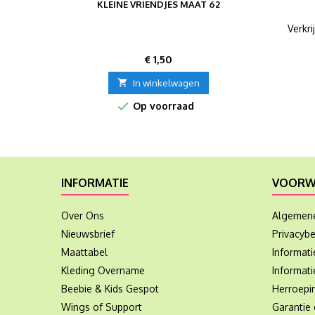
KLEINE VRIENDJES MAAT 62
Verkr
Prijs
€ 1,50

In winkelwagen

Op voorraad
INFORMATIE
VOORW
Over Ons
Algemen
Nieuwsbrief
Privacybe
Maattabel
Informat
Kleding Overname
Informati
Beebie & Kids Gespot
Herroepi
Wings of Support
Garantie 