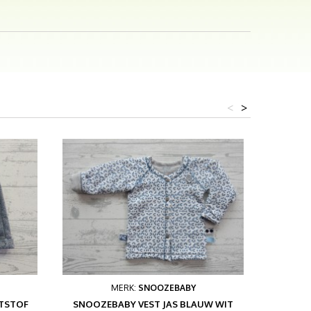
<
>
MERK:
SNOOZEBABY
ATSTOF
SNOOZEBABY VEST JAS BLAUW WIT
HEM