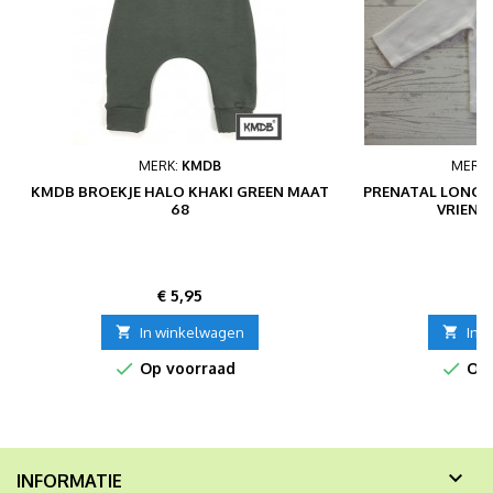
MERK:
KMDB
MERK
KMDB BROEKJE HALO KHAKI GREEN MAAT
PRENATAL LONGSL
68
VRIEND
Prijs
P
€ 5,95
€

In winkelwagen

In 


Op voorraad
Op 

INFORMATIE