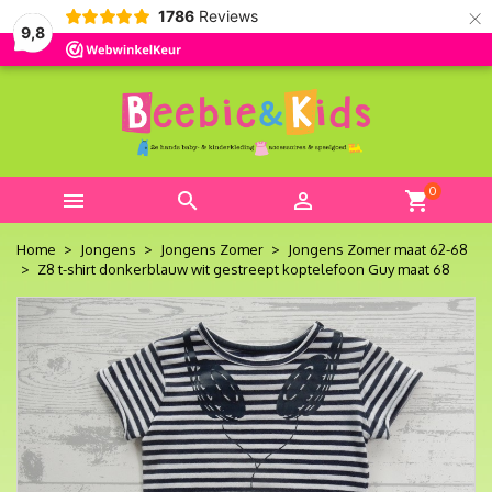
×
1786
Reviews
9,8
0



shopping_cart
Home
Jongens
Jongens Zomer
Jongens Zomer maat 62-68
Z8 t-shirt donkerblauw wit gestreept koptelefoon Guy maat 68