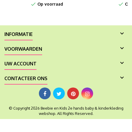


Op voorraad
Op 

INFORMATIE

VOORWAARDEN

UW ACCOUNT

CONTACTEER ONS
© Copyright 2026 Beebie en Kids 2e hands baby & kinderkleding
webshop. All Rights Reserved.