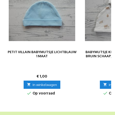
PETIT VILLAIN BABYMUTSJE LICHTBLAUW
BABYMUTSJE KRA
1 MAAT
BRUIN SCHAAPJE
Prijs
P
€ 1,00
€

In winkelwagen

In 


Op voorraad
Op 