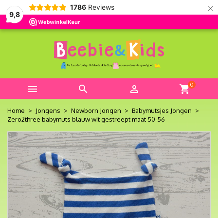
×
1786
Reviews
9,8
0



shopping_cart
Home
Jongens
Newborn Jongen
Babymutsjes Jongen
Zero2three babymuts blauw wit gestreept maat 50-56