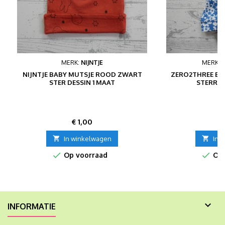
MERK:
NIJNTJE
MERK:
NIJNTJE BABY MUTSJE ROOD ZWART
ZERO2THREE BA
STER DESSIN 1 MAAT
STERREN
Prijs
P
€ 1,00
€

In winkelwagen

In 


Op voorraad
Op 

INFORMATIE