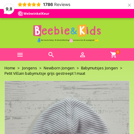
×
1786
Reviews
9,8
0



shopping_cart
Home
Jongens
Newborn Jongen
Babymutsjes Jongen
Petit Villain babymutsje grijs gestreept 1 maat