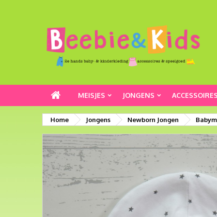
MEISJES
JONGENS
ACCESSOIRE
Home
Jongens
Newborn Jongen
Babymu