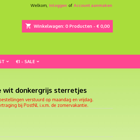
Welkom,
Inloggen
of
Account aanmaken
shopping_cart
Winkelwagen:
0
Producten - € 0,00
ST
€1 - SALE
wit donkergrijs sterretjes
bestellingen verstuurd op maandag en vrijdag.
traging bij PostNL i.v.m. de zomervakantie.