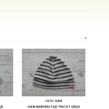
<
>
MERK:
H&M
JE
H&M BABYMUTSJE TRICOT GRIJS
H&M BAB