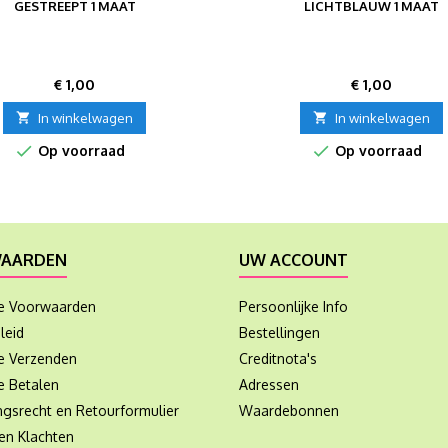
GESTREEPT 1 MAAT
LICHTBLAUW 1 MAAT
Prijs
Prijs
€ 1,00
€ 1,00

In winkelwagen

In winkelwagen


Op voorraad
Op voorraad
AARDEN
UW ACCOUNT
e Voorwaarden
Persoonlijke Info
leid
Bestellingen
ie Verzenden
Creditnota's
e Betalen
Adressen
ngsrecht en Retourformulier
Waardebonnen
en Klachten