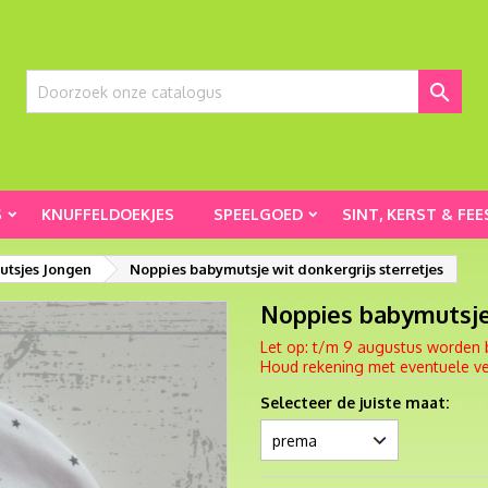

S
KNUFFELDOEKJES
SPEELGOED
SINT, KERST & FEE
tsjes Jongen
Noppies babymutsje wit donkergrijs sterretjes
Noppies babymutsje 
Let op: t/m 9 augustus worden 
Houd rekening met eventuele ver
Selecteer de juiste maat: