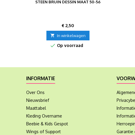
STEEN BRUIN DESSIN MAAT 50-56
Prijs
€ 2,50

In winkelwagen

Op voorraad
INFORMATIE
VOORW
Over Ons
Algemen
Nieuwsbrief
Privacybe
Maattabel
Informat
Kleding Overname
Informati
Beebie & Kids Gespot
Herroepi
Wings of Support
Garantie 