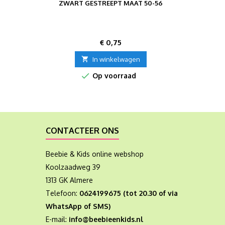
ZWART GESTREEPT MAAT 50-56
Prijs
€ 0,75

In winkelwagen

Op voorraad
CONTACTEER ONS
Beebie & Kids online webshop
Koolzaadweg 39
1313 GK Almere
Telefoon:
0624199675 (tot 20.30 of via
WhatsApp of SMS)
E-mail:
info@beebieenkids.nl