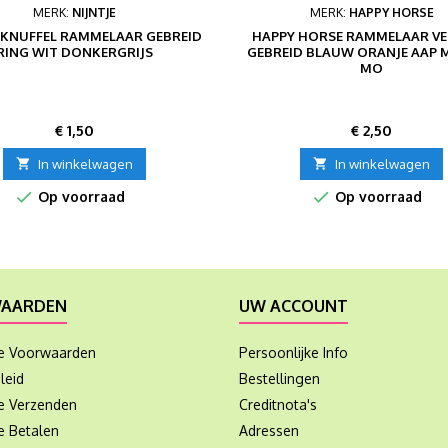
MERK:
NIJNTJE
MERK:
HAPPY HORSE
E KNUFFEL RAMMELAAR GEBREID
HAPPY HORSE RAMMELAAR V
RING WIT DONKERGRIJS
GEBREID BLAUW ORANJE AAP
MO
Prijs
Prijs
€ 1,50
€ 2,50

In winkelwagen

In winkelwagen


Op voorraad
Op voorraad
AARDEN
UW ACCOUNT
e Voorwaarden
Persoonlijke Info
leid
Bestellingen
ie Verzenden
Creditnota's
e Betalen
Adressen