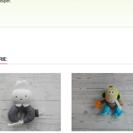
isper.
IE: