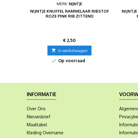
MERK:
NIJNTJE
NIJNTJE KNUFFEL RAMMELAAR RIBSTOF
NIJNTJ
ROZE PINK RIB ZITTEND
Prijs
€ 2,50

In winkelwagen

Op voorraad
INFORMATIE
VOORW
Over Ons
Algemen
Nieuwsbrief
Privacybe
Maattabel
Informat
Kleding Overname
Informati