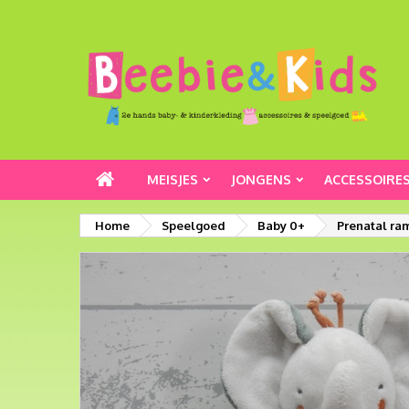
MEISJES
JONGENS
ACCESSOIRE
Home
Speelgoed
Baby 0+
Prenatal ram