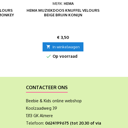
MERK:
HEMA
ELOURS
HEMA MUZIEKDOOS KNUFFEL VELOURS
HAPPY
 MONKEY
BEIGE BRUIN KONIJN
VELO
Prijs
€ 3,50

In winkelwagen

Op voorraad
CONTACTEER ONS
Beebie & Kids online webshop
Koolzaadweg 39
1313 GK Almere
Telefoon:
0624199675 (tot 20.30 of via