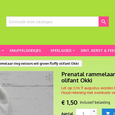

S
KNUFFELDOEKJES
SPEELGOED
SINT, KERST & FEE
melaar ring velours wit groen fluffy olifant Okki
Prenatal rammelaar 
olifant Okki
Let op: t/m 9 augustus worden 
Houd rekening met eventuele ver
€ 1,50
Inclusief belasting
Aantal
