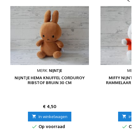
<
MERK:
NIJNTJE
MER
NIJNTJE HEMA KNUFFEL CORDUROY
MIFFY NIJNTJ
RIBSTOF BRUIN 30 CM
RAMMELAAR WI
K
Prijs
P
€ 4,50
€

In winkelwagen

In 


Op voorraad
Op 