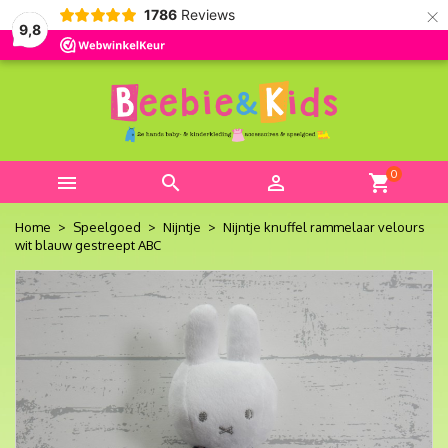
×
1786
Reviews
9,8
0



shopping_cart
Home
Speelgoed
Nijntje
Nijntje knuffel rammelaar velours
wit blauw gestreept ABC