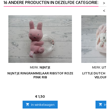
16 ANDERE PRODUCTEN IN DEZELFDE CATEGORIE:
>
<
MERK:
NIJNTJE
MERK:
LITT
NIJNTJE RINGRAMMELAAR RIBSTOF ROZE
LITTLE DUTCH T
PINK RIB
VELOURS
Prijs
P
€ 1,50
€

In winkelwagen

In 