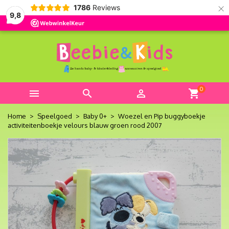
×
1786
Reviews
9,8
0



shopping_cart
Home
Speelgoed
Baby 0+
Woezel en Pip buggyboekje
activiteitenboekje velours blauw groen rood 2007