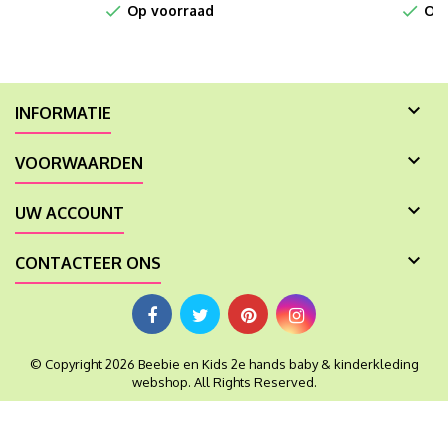


Op voorraad
Op 

INFORMATIE

VOORWAARDEN

UW ACCOUNT

CONTACTEER ONS
© Copyright 2026 Beebie en Kids 2e hands baby & kinderkleding
webshop. All Rights Reserved.