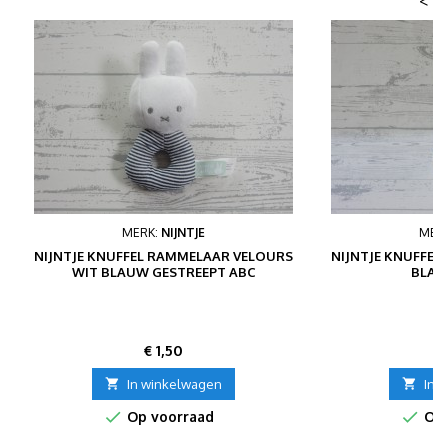
<
MERK:
NIJNTJE
MER
NIJNTJE KNUFFEL RAMMELAAR VELOURS
NIJNTJE KNUFFEL 
WIT BLAUW GESTREEPT ABC
BLAU
Prijs
P
€ 1,50
€

In winkelwagen

In 


Op voorraad
Op 