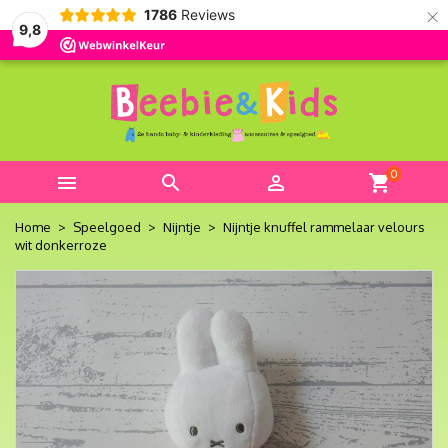
×
1786
Reviews
9,8
0



shopping_cart
Home
Speelgoed
Nijntje
Nijntje knuffel rammelaar velours
wit donkerroze