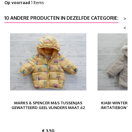
Op voorraad
1 Items
10 ANDERE PRODUCTEN IN DEZELFDE CATEGORIE:
>
<
MARKS & SPENCER M&S TUSSENJAS
KIABI WINTERJ
GEWATTEERD GEEL VLINDERS MAAT 62
IMITATIEBONT 
Prijs
P
€ 3,50
€