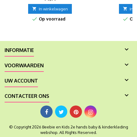

In winkelwagen

In 


Op voorraad
Op 

INFORMATIE

VOORWAARDEN

UW ACCOUNT

CONTACTEER ONS
© Copyright 2026 Beebie en Kids 2e hands baby & kinderkleding
webshop. All Rights Reserved.