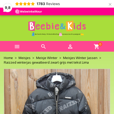
×
1783
Reviews
9,8
0



shopping_cart
Home
Meisjes
Meisje Winter
Meisjes Winter Jassen
Raizzed winterjas gewatteerd zwart grijs met tekst Lima