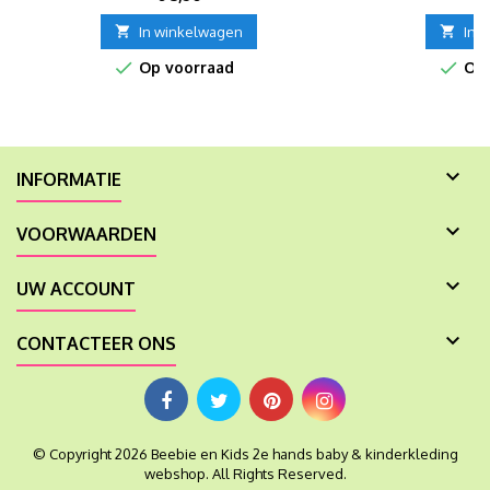

In winkelwagen

In 


Op voorraad
Op 

INFORMATIE

VOORWAARDEN

UW ACCOUNT

CONTACTEER ONS
© Copyright 2026 Beebie en Kids 2e hands baby & kinderkleding
webshop. All Rights Reserved.