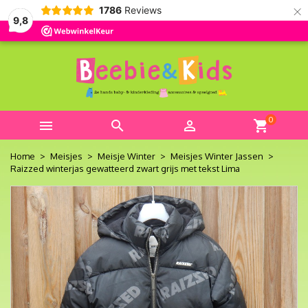
×
1786
Reviews
9,8
0



shopping_cart
Home
Meisjes
Meisje Winter
Meisjes Winter Jassen
Raizzed winterjas gewatteerd zwart grijs met tekst Lima