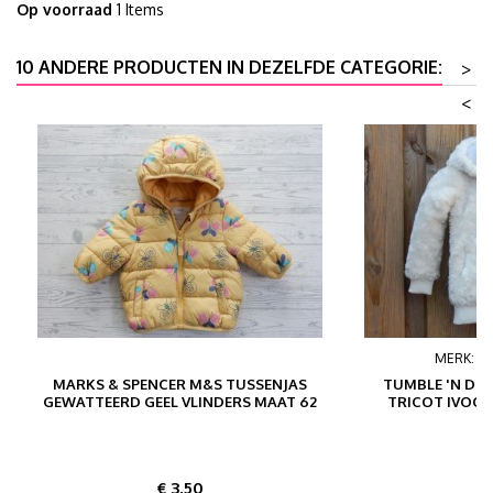
Op voorraad
1 Items
10 ANDERE PRODUCTEN IN DEZELFDE CATEGORIE:
>
<
MERK:
T
MARKS & SPENCER M&S TUSSENJAS
TUMBLE 'N DR
GEWATTEERD GEEL VLINDERS MAAT 62
TRICOT IVOOR
Prijs
P
€ 3,50
€