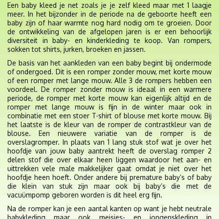
Een baby kleed je net zoals je je zelf kleed maar met 1 laagje
meer. In het bijzonder in de periode na de geboorte heeft een
baby zijn of haar warmte nog hard nodig om te groeien. Door
de ontwikkeling van de afgelopen jaren is er een behoorlijk
diversiteit in baby- en kinderkleding te koop. Van rompers,
sokken tot shirts, jurken, broeken en jassen.
De basis van het aankleden van een baby begint bij ondermode
of ondergoed. Dit is een romper zonder mouw, met korte mouw
of een romper met lange mouw. Alle 3 de rompers hebben een
voordeel. De romper zonder mouw is ideaal in een warmere
periode, de romper met korte mouw kan eigenlijk altijd en de
romper met lange mouw is fijn in de winter maar ook in
combinatie met een stoer T-shirt of blouse met korte mouw. Bij
het laatste is de kleur van de romper de contrastkleur van de
blouse. Een nieuwere variatie van de romper is de
overslagromper. In plaats van 1 lang stuk stof wat je over het
hoofdje van jouw baby aantrekt heeft de overslag romper 2
delen stof die over elkaar heen liggen waardoor het aan- en
uittrekken vele male makkelijker gaat omdat je niet over het
hoofdje heen hoeft. Onder andere bij premature baby’s of baby
die klein van stuk zijn maar ook bij baby’s die met de
vacuümpomp geboren worden is dit heel erg fijn.
Na de romper kan je een aantal kanten op want je hebt neutrale
babykleding maar ook meisjes- en jongenskleding in