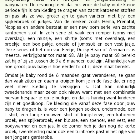
babymaten. De ervaring leert dat het voor de baby in de kleine
periode fijn is om kleding te dragen van zacht katoenen stoffen
en pas als ze wat groter zijn te gaan variëren met bijv. een
spijkerbroek of jurkjes. Van de merken zoals Hema, Prenatal,
Noppies en andere bestaat er een new born serie van zachte
kantoenen stof. In zo’n serie zit vaak een romper (soms met
overslag), een mutsje, een shirtje (soms met overslag), een
broekje, een box pakje, onesie of jumpsuit en een vest jasje.
Deze series of het nou van Feetje, Ducky Beau of Zeeman is, is
meestal verkrijgbaar tot maat 68. Als je baby maat 68 bereikt
zal hij of zij zo tussen de 3 a 6 maanden oud zijn. Afhankelijk van
hoe groot jouw baby is hoe eerder hij of zij deze maat bereikt.
Omdat je baby rond de 6 maanden gaat veranderen, ze gaan
dan vaak zitten en daarna kruipen kom je in de fase dat er nog
veel meer kleding te verkrijgen is. Dat kan natuurlijk
tweedehands maar zeker ook nieuw want met een combinatie
hiervan bespaar je op je budget en dat is handig want kinderen
zijn niet goedkoop. De kleding die vanaf deze fase door jouw
baby te dragen is, is voor een jongen sokken, ondermode, een
T-shirt, een lange mouwen shirt of longsleeve, een katoenen
broek, een spijkerbroek, een blouse, een spencer, een vest, een
bodywarmer en een jas. In de zomer heb je dan nog de korte
broek, zwemkleding maar ook een tuinbroek past in het rijtje van
een jongens garderobe.