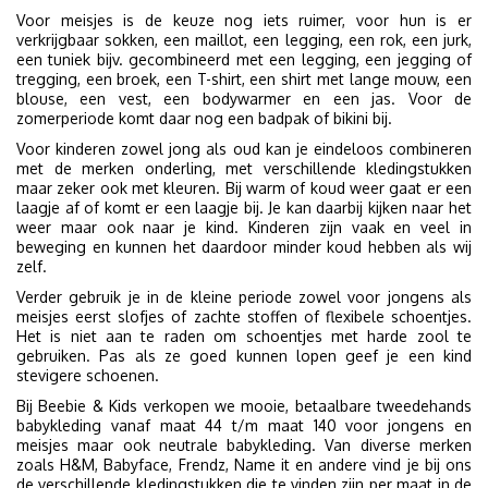
Voor meisjes is de keuze nog iets ruimer, voor hun is er
verkrijgbaar sokken, een maillot, een legging, een rok, een jurk,
een tuniek bijv. gecombineerd met een legging, een jegging of
tregging, een broek, een T-shirt, een shirt met lange mouw, een
blouse, een vest, een bodywarmer en een jas. Voor de
zomerperiode komt daar nog een badpak of bikini bij.
Voor kinderen zowel jong als oud kan je eindeloos combineren
met de merken onderling, met verschillende kledingstukken
maar zeker ook met kleuren. Bij warm of koud weer gaat er een
laagje af of komt er een laagje bij. Je kan daarbij kijken naar het
weer maar ook naar je kind. Kinderen zijn vaak en veel in
beweging en kunnen het daardoor minder koud hebben als wij
zelf.
Verder gebruik je in de kleine periode zowel voor jongens als
meisjes eerst slofjes of zachte stoffen of flexibele schoentjes.
Het is niet aan te raden om schoentjes met harde zool te
gebruiken. Pas als ze goed kunnen lopen geef je een kind
stevigere schoenen.
Bij Beebie & Kids verkopen we mooie, betaalbare tweedehands
babykleding vanaf maat 44 t/m maat 140 voor jongens en
meisjes maar ook neutrale babykleding. Van diverse merken
zoals H&M, Babyface, Frendz, Name it en andere vind je bij ons
de verschillende kledingstukken die te vinden zijn per maat in de