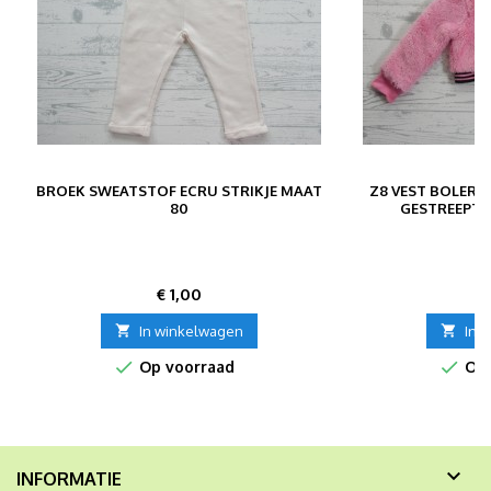
M
BROEK SWEATSTOF ECRU STRIKJE MAAT
Z8 VEST BOLER
80
GESTREEPT 
Prijs
P
€ 1,00
€

In winkelwagen

In 


Op voorraad
Op 

INFORMATIE