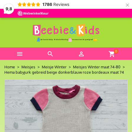
×
1786
Reviews
9,8
0



shopping_cart
Home
Meisjes
Meisje Winter
Meisjes Winter maat 74-80
Hema babyjurk gebreid beige donkerblauw roze bordeaux maat 74