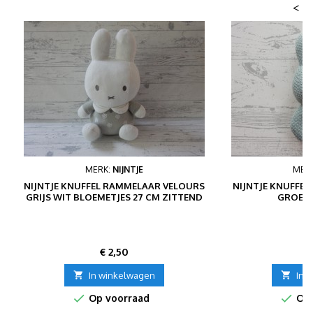
<
MERK:
NIJNTJE
MER
NIJNTJE KNUFFEL RAMMELAAR VELOURS
NIJNTJE KNUFFE
GRIJS WIT BLOEMETJES 27 CM ZITTEND
GROEN 
Prijs
P
€ 2,50
€

In winkelwagen

In 


Op voorraad
Op 