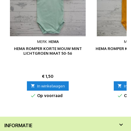
MERK:
HEMA
MER
HEMA ROMPER KORTE MOUW MINT
HEMA ROMPER KO
LICHTGROEN MAAT 50-56
Prijs
P
€ 1,50
€

In winkelwagen

In 


Op voorraad
Op 

INFORMATIE