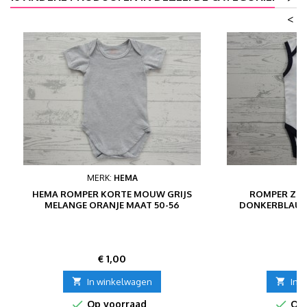
<
MERK:
HEMA
HEMA ROMPER KORTE MOUW GRIJS
ROMPER ZO
MELANGE ORANJE MAAT 50-56
DONKERBLAUW
Prijs
P
€ 1,00
€

In winkelwagen

In 


Op voorraad
Op 