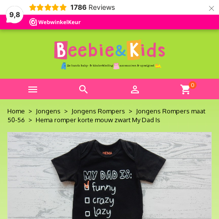
×
1786
Reviews
9,8
0



shopping_cart
Home
Jongens
Jongens Rompers
Jongens Rompers maat
50-56
Hema romper korte mouw zwart My Dad Is