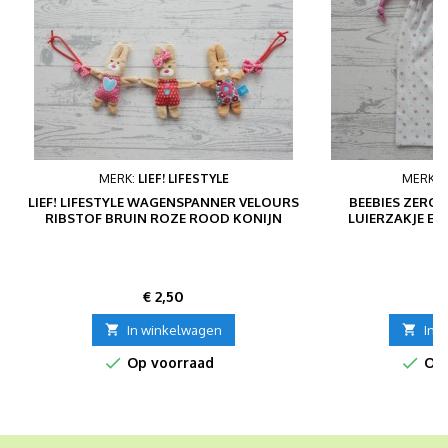
MERK:
LIEF! LIFESTYLE
MERK:
LIEF! LIFESTYLE WAGENSPANNER VELOURS
BEEBIES ZERO
RIBSTOF BRUIN ROZE ROOD KONIJN
LUIERZAKJE EC
K
Prijs
P
€ 2,50
€

In winkelwagen

In 


Op voorraad
Op 