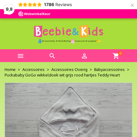
×
1786
Reviews
9,8
0



shopping_cart
Home
Accessoires
Accessoires Overig
Babyaccessoires
Puckababy GoGo wikkeldoek wit grijs rood hartjes Teddy Heart