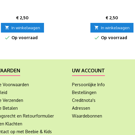
Prijs
Prijs
€ 2,50
€ 2,50

In winkelwagen

In winkelwagen


Op voorraad
Op voorraad
AARDEN
UW ACCOUNT
e Voorwaarden
Persoonlijke Info
leid
Bestellingen
ie Verzenden
Creditnota's
e Betalen
Adressen
ngsrecht en Retourformulier
Waardebonnen
en Klachten
tact op met Beebie & Kids