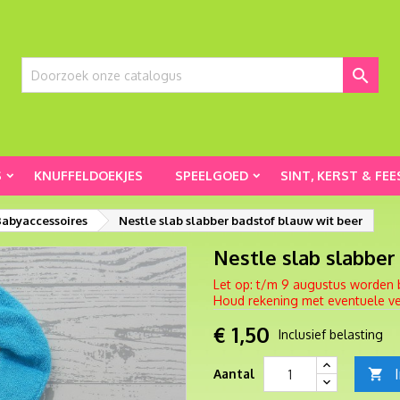

S
KNUFFELDOEKJES
SPEELGOED
SINT, KERST & FEE
abyaccessoires
Nestle slab slabber badstof blauw wit beer
Nestle slab slabber
Let op: t/m 9 augustus worden 
Houd rekening met eventuele ver
€ 1,50
Inclusief belasting
Aantal
