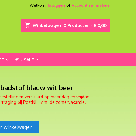
Welkom,
Inloggen
of
Account aanmaken
shopping_cart
Winkelwagen:
0
Producten - € 0,00
ST
€1 - SALE
 badstof blauw wit beer
bestellingen verstuurd op maandag en vrijdag.
traging bij PostNL i.v.m. de zomervakantie.
In winkelwagen