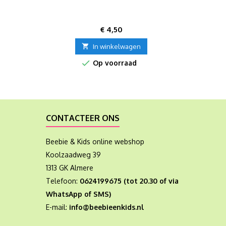
Prijs
€ 4,50

In winkelwagen

Op voorraad
CONTACTEER ONS
Beebie & Kids online webshop
Koolzaadweg 39
1313 GK Almere
Telefoon:
0624199675 (tot 20.30 of via
WhatsApp of SMS)
E-mail:
info@beebieenkids.nl