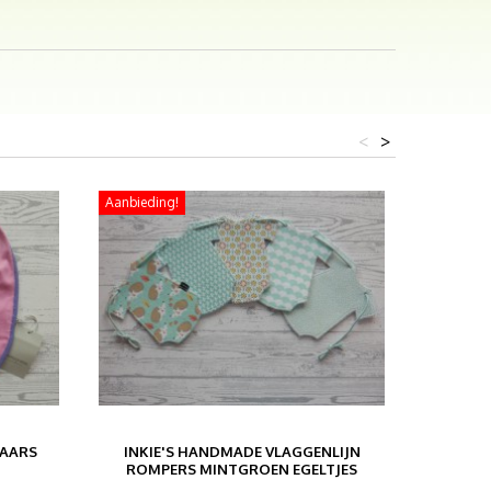
<
>
Aanbieding!
PAARS
INKIE'S HANDMADE VLAGGENLIJN
BAMBI
ROMPERS MINTGROEN EGELTJES
BRUI