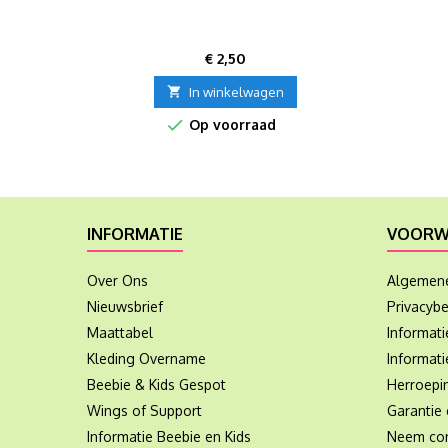
Prijs
€ 2,50

In winkelwagen

Op voorraad
INFORMATIE
VOORW
Over Ons
Algemen
Nieuwsbrief
Privacybe
Maattabel
Informat
Kleding Overname
Informati
Beebie & Kids Gespot
Herroepi
Wings of Support
Garantie 
Informatie Beebie en Kids
Neem con