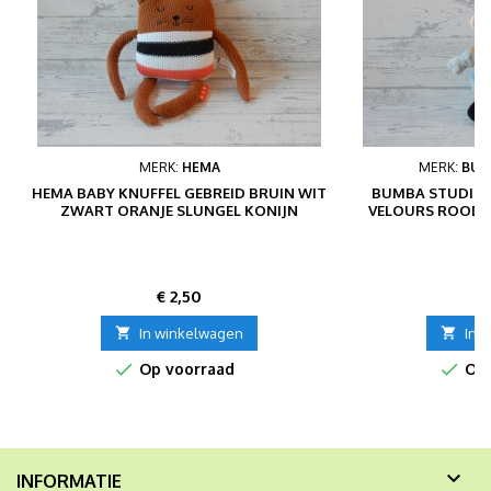
MERK:
HEMA
MERK:
BUM
HEMA BABY KNUFFEL GEBREID BRUIN WIT
BUMBA STUDIO 
ZWART ORANJE SLUNGEL KONIJN
VELOURS ROOD 
Prijs
P
€ 2,50
€

In winkelwagen

In 


Op voorraad
Op 

INFORMATIE