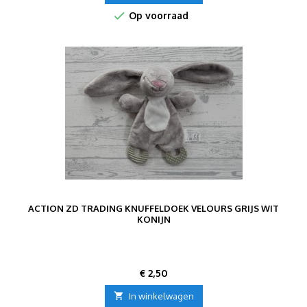

Op voorraad
ACTION ZD TRADING KNUFFELDOEK VELOURS GRIJS WIT
KONIJN
Prijs
€ 2,50

In winkelwagen