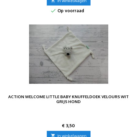

In winkelwagen

Op voorraad
ACTION WELCOME LITTLE BABY KNUFFELDOEK VELOURS WIT
GRIJS HOND
Prijs
€ 3,50

In winkelwagen