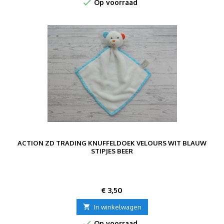

Op voorraad
ACTION ZD TRADING KNUFFELDOEK VELOURS WIT BLAUW
STIPJES BEER
Prijs
€ 3,50

In winkelwagen

Op voorraad