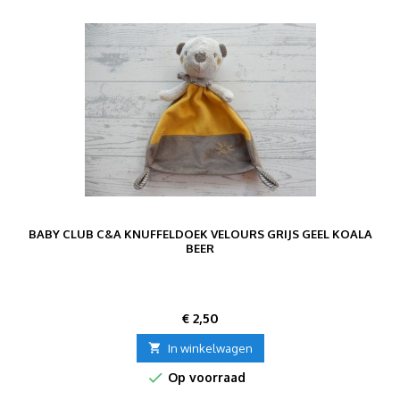
BABY CLUB C&A KNUFFELDOEK VELOURS GRIJS GEEL KOALA
BEER
Prijs
€ 2,50

In winkelwagen

Op voorraad