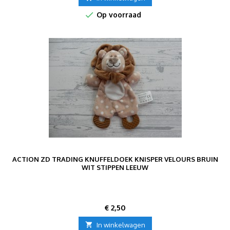

Op voorraad
ACTION ZD TRADING KNUFFELDOEK KNISPER VELOURS BRUIN
WIT STIPPEN LEEUW
Prijs
€ 2,50

In winkelwagen