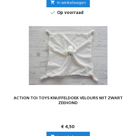

In winkelwagen

Op voorraad
ACTION TOI TOYS KNUFFELDOEK VELOURS WIT ZWART
ZEEHOND
Prijs
€ 4,50