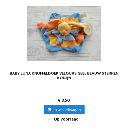
BABY LUNA KNUFFELDOEK VELOURS GEEL BLAUW STERREN
KONIJN
Prijs
€ 3,50

In winkelwagen

Op voorraad