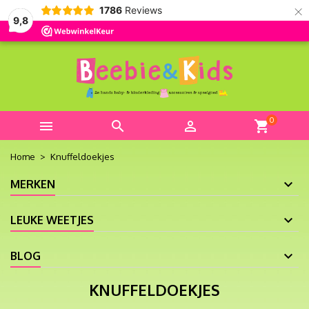
×
1786
Reviews
9,8
0



shopping_cart
Home
Knuffeldoekjes
MERKEN
LEUKE WEETJES
BLOG
KNUFFELDOEKJES