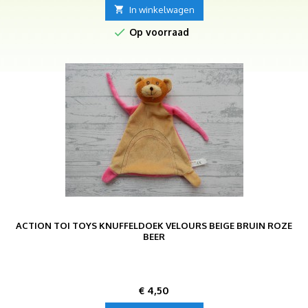

In winkelwagen

Op voorraad
ACTION TOI TOYS KNUFFELDOEK VELOURS BEIGE BRUIN ROZE
BEER
Prijs
€ 4,50