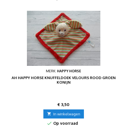
MERK:
HAPPY HORSE
AH HAPPY HORSE KNUFFELDOEK VELOURS ROOD GROEN
KONIJN
Prijs
€ 3,50

In winkelwagen

Op voorraad