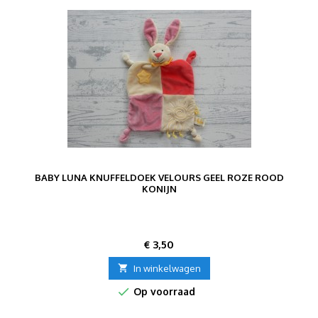
BABY LUNA KNUFFELDOEK VELOURS GEEL ROZE ROOD
KONIJN
Prijs
€ 3,50

In winkelwagen

Op voorraad