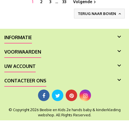
1
2
3
…
33
Volgende

TERUG NAAR BOVEN


INFORMATIE

VOORWAARDEN

UW ACCOUNT

CONTACTEER ONS
© Copyright 2026 Beebie en Kids 2e hands baby & kinderkleding
webshop. All Rights Reserved.