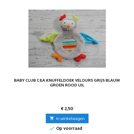
BABY CLUB C&A KNUFFELDOEK VELOURS GRIJS BLAUW
GROEN ROOD UIL
Prijs
€ 2,50

In winkelwagen

Op voorraad