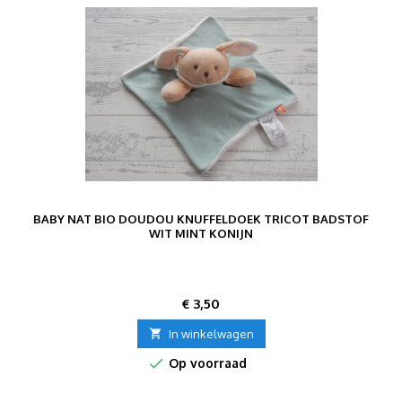
BABY NAT BIO DOUDOU KNUFFELDOEK TRICOT BADSTOF
WIT MINT KONIJN
Prijs
€ 3,50

In winkelwagen

Op voorraad