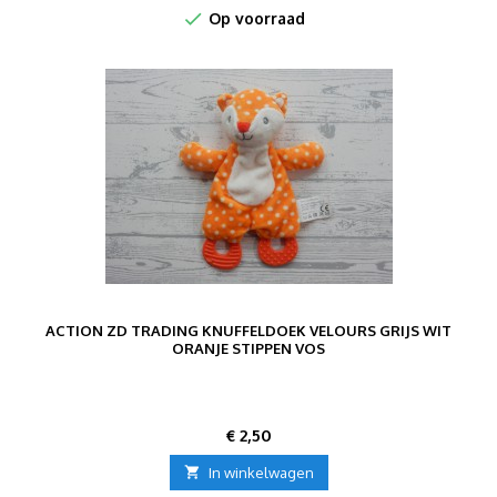

Op voorraad
ACTION ZD TRADING KNUFFELDOEK VELOURS GRIJS WIT
ORANJE STIPPEN VOS
Prijs
€ 2,50

In winkelwagen