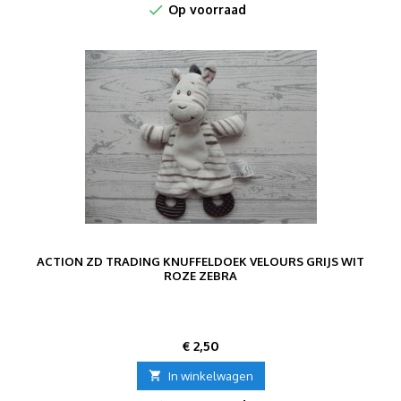

Op voorraad
ACTION ZD TRADING KNUFFELDOEK VELOURS GRIJS WIT
ROZE ZEBRA
Prijs
€ 2,50

In winkelwagen