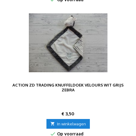
ACTION ZD TRADING KNUFFELDOEK VELOURS WIT GRIJS
ZEBRA
Prijs
€ 3,50

In winkelwagen

Op voorraad